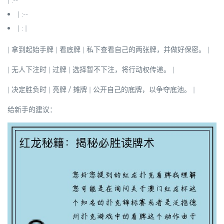
| :--
| :--
| : |
|
拿到起始手牌
|
看底牌
| 私下查看自己的两张牌，并做好保密。 |
|
无人下注时
|
过牌
| 选择暂不下注，将行动权传递。 |
|
决定胜负时
|
亮牌 / 摊牌
| 公开自己的底牌，以争夺底池。 |
给新手的建议：