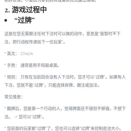
制好表情，不要因为拿到好牌或差牌而流露出情绪。
2. 游戏过程中
“过牌”
这是在您
无需跟注任何下注
时可以做的动作，意思是“我暂时不下
注，把行动权传递给下一位玩家”。
*
英文：
Check
*
手势：
通常是用手轻敲桌面。
*
规则：
只有在当前回合没有人下注时，您才可以“过牌”。如果有人
下注，您就不能“过牌”，只能选择
弃牌
、
跟注
或
加注
。
常见情景：
*
翻牌后，您是第一个行动的人，觉得牌面还不错但不够强，不想下
注。
-> 您可以“过牌”。
*
您前面的玩家都“过牌”了，您也可以选择“过牌”来控制底池大小。