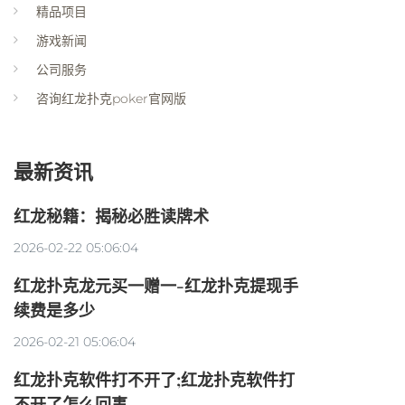
精品项目
游戏新闻
公司服务
咨询红龙扑克poker官网版
最新资讯
红龙秘籍：揭秘必胜读牌术
2026-02-22 05:06:04
红龙扑克龙元买一赠一-红龙扑克提现手
续费是多少
2026-02-21 05:06:04
红龙扑克软件打不开了;红龙扑克软件打
不开了怎么回事