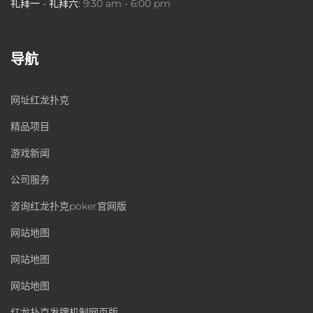
礼拜一 - 礼拜六:
9:30 am - 6:00 pm
导航
网址红龙扑克
精品项目
游戏新闻
公司服务
咨询红龙扑克poker官网版
网站地图
网站地图
网站地图
红龙扑克发牌机制网页版