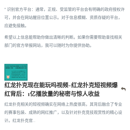
*
识别官方平台
：通常，正规、受监管的平台会有明确的政府授权许
可，并会在网站醒目位置公示。对于信息模糊、资质存疑的平台，
应避免接触。
希望以上信息能帮助你做出清晰的判断。如果你需要帮助查找相关
部门的官方举报网站，我可以随时为你提供协助。
红龙扑克现在能玩吗视频-红龙扑克短视频爆
红背后：1亿播放量的秘密与惊人收益
红龙扑克相关的短视频确实在网络上热度很高，其背后融合了专业
的赛事包装、成熟的网红推广，以及针对扑克竞技观赏性的精心设
计。红龙扑克官...